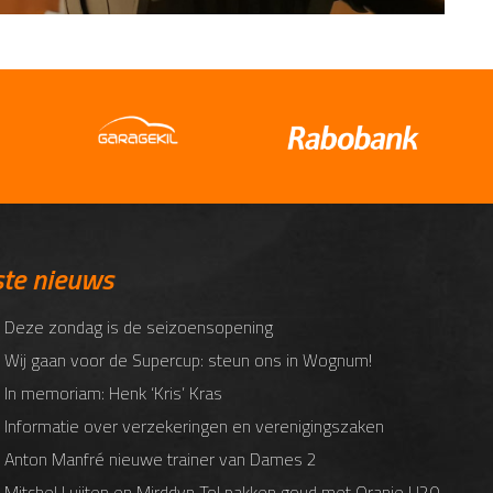
ste nieuws
 Deze zondag is de seizoensopening
 Wij gaan voor de Supercup: steun ons in Wognum!
 In memoriam: Henk ‘Kris’ Kras
 Informatie over verzekeringen en verenigingszaken
 Anton Manfré nieuwe trainer van Dames 2
 Mitchel Luijten en Mirddyn Tol pakken goud met Oranje U20