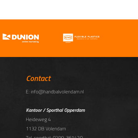
Contact
E: info@handbalvolendam.nl
Kantoor / Sporthal Opperdam
Heideweg 4
1132 DB Volendam
Tel. sporthal: 0299-361420