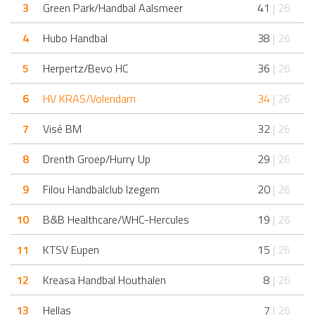
3
Green Park/Handbal Aalsmeer
41
| 26
4
Hubo Handbal
38
| 26
5
Herpertz/Bevo HC
36
| 26
6
HV KRAS/Volendam
34
| 26
7
Visé BM
32
| 26
8
Drenth Groep/Hurry Up
29
| 26
9
Filou Handbalclub Izegem
20
| 26
10
B&B Healthcare/WHC-Hercules
19
| 26
11
KTSV Eupen
15
| 26
12
Kreasa Handbal Houthalen
8
| 26
13
Hellas
7
| 26