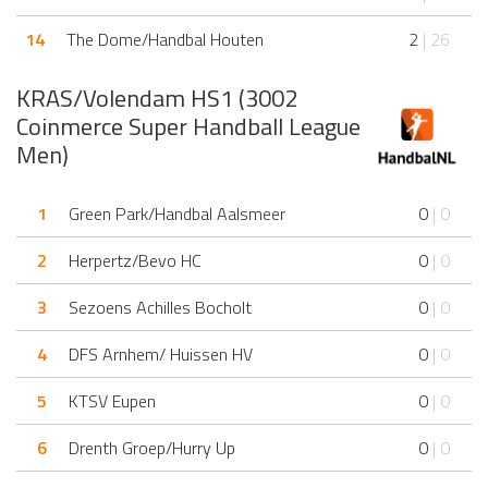
14
The Dome/Handbal Houten
2
| 26
KRAS/Volendam HS1 (3002
Coinmerce Super Handball League
Men)
1
Green Park/Handbal Aalsmeer
0
| 0
2
Herpertz/Bevo HC
0
| 0
3
Sezoens Achilles Bocholt
0
| 0
4
DFS Arnhem/ Huissen HV
0
| 0
5
KTSV Eupen
0
| 0
6
Drenth Groep/Hurry Up
0
| 0