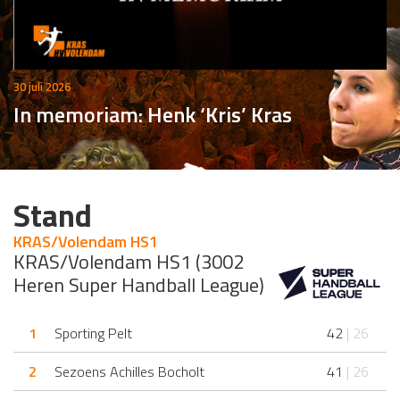
30 juli 2026
In memoriam: Henk ‘Kris’ Kras
Stand
KRAS/Volendam HS1
KRAS/Volendam HS1 (3002
Heren Super Handball League)
1
Sporting Pelt
42
| 26
2
Sezoens Achilles Bocholt
41
| 26