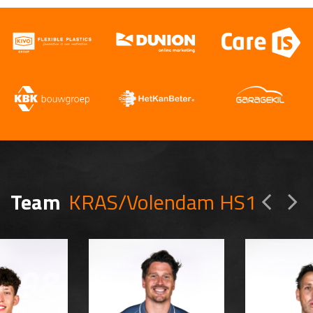
Team
KRAS/Volendam HS1
98