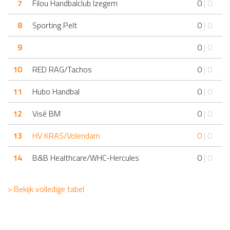
7
Filou Handbalclub Izegem
0
| 0
8
Sporting Pelt
0
| 0
9
0
| 0
10
RED RAG/Tachos
0
| 0
11
Hubo Handbal
0
| 0
12
Visé BM
0
| 0
13
HV KRAS/Volendam
0
| 0
14
B&B Healthcare/WHC-Hercules
0
| 0
> Bekijk volledige tabel