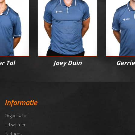
r Tol
Joey Duin
Gerrie 
Informatie
Organisatie
Lid worden
Partners