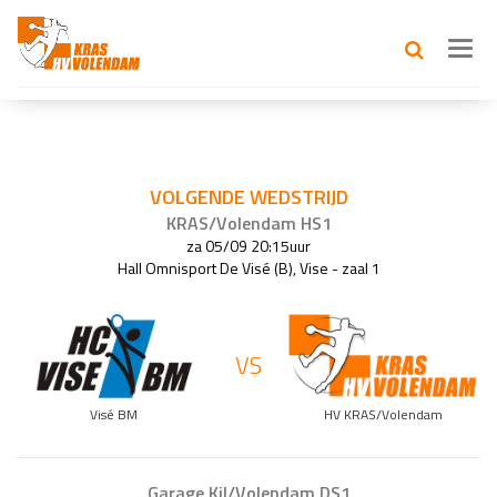
Toggl
navig
VOLGENDE WEDSTRIJD
KRAS/Volendam HS1
za 05/09 20:15uur
Hall Omnisport De Visé (B), Vise - zaal 1
VS
Visé BM
HV KRAS/Volendam
Garage Kil/Volendam DS1