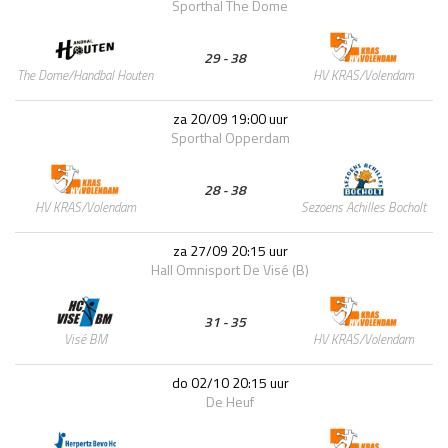
Sporthal The Dome
29 - 38
HV KRAS/Volendam
The Dome/Handbal Houten
za 20/09 19:00 uur
Sporthal Opperdam
28 - 38
Sezoens Achilles Bocholt
HV KRAS/Volendam
za 27/09 20:15 uur
Hall Omnisport De Visé (B)
31 - 35
HV KRAS/Volendam
Visé BM
do 02/10 20:15 uur
De Heuf