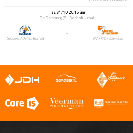
za 31/10 20:15 uur
De Damburg (B), Bocholt - zaal 1
-
HV KRAS/Volendam
Sezoens Achilles Bocholt