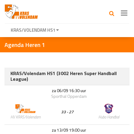
Toggl
navig
KRAS/VOLENDAM HS1
Agenda Heren 1
KRAS/Volendam HS1 (3002 Heren Super Handball
League)
za 06/09 16:30 uur
Sporthal Opperdam
33 - 27
Hubo Handbal
HV KRAS/Volendam
za 13/09 19:00 uur