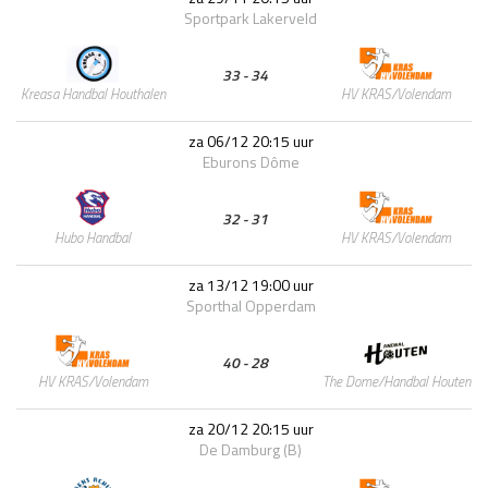
Sportpark Lakerveld
33 - 34
HV KRAS/Volendam
Kreasa Handbal Houthalen
za 06/12 20:15 uur
Eburons Dôme
32 - 31
HV KRAS/Volendam
Hubo Handbal
za 13/12 19:00 uur
Sporthal Opperdam
40 - 28
The Dome/Handbal Houten
HV KRAS/Volendam
za 20/12 20:15 uur
De Damburg (B)