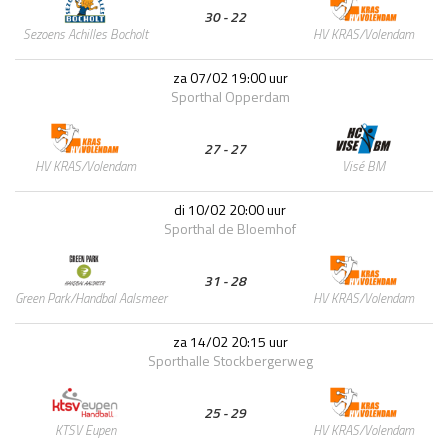
30 - 22
HV KRAS/Volendam
Sezoens Achilles Bocholt
za 07/02 19:00 uur
Sporthal Opperdam
27 - 27
Visé BM
HV KRAS/Volendam
di 10/02 20:00 uur
Sporthal de Bloemhof
31 - 28
HV KRAS/Volendam
Green Park/Handbal Aalsmeer
za 14/02 20:15 uur
Sporthalle Stockbergerweg
25 - 29
HV KRAS/Volendam
KTSV Eupen