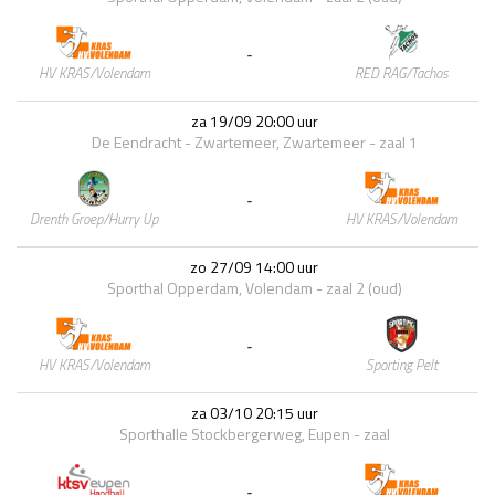
-
RED RAG/Tachos
HV KRAS/Volendam
za 19/09 20:00 uur
De Eendracht - Zwartemeer, Zwartemeer - zaal 1
-
HV KRAS/Volendam
Drenth Groep/Hurry Up
zo 27/09 14:00 uur
Sporthal Opperdam, Volendam - zaal 2 (oud)
-
Sporting Pelt
HV KRAS/Volendam
za 03/10 20:15 uur
Sporthalle Stockbergerweg, Eupen - zaal
-