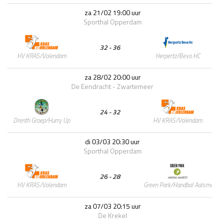
za 21/02 19:00 uur
Sporthal Opperdam
32 - 36
Herpertz/Bevo HC
HV KRAS/Volendam
za 28/02 20:00 uur
De Eendracht - Zwartemeer
24 - 32
HV KRAS/Volendam
Drenth Groep/Hurry Up
di 03/03 20:30 uur
Sporthal Opperdam
26 - 28
Green Park/Handbal Aalsmeer
HV KRAS/Volendam
za 07/03 20:15 uur
De Krekel