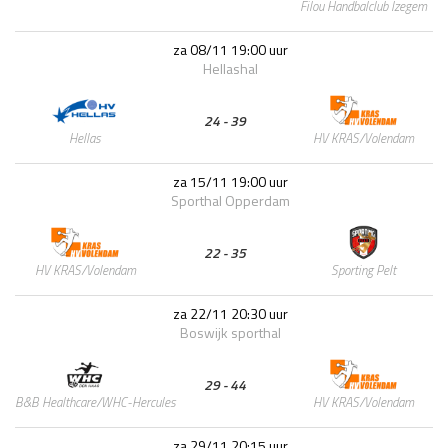
Filou Handbalclub Izegem
za 08/11 19:00 uur
Hellashal
24 - 39
HV KRAS/Volendam
Hellas
za 15/11 19:00 uur
Sporthal Opperdam
22 - 35
Sporting Pelt
HV KRAS/Volendam
za 22/11 20:30 uur
Boswijk sporthal
29 - 44
HV KRAS/Volendam
B&B Healthcare/WHC-Hercules
za 29/11 20:15 uur