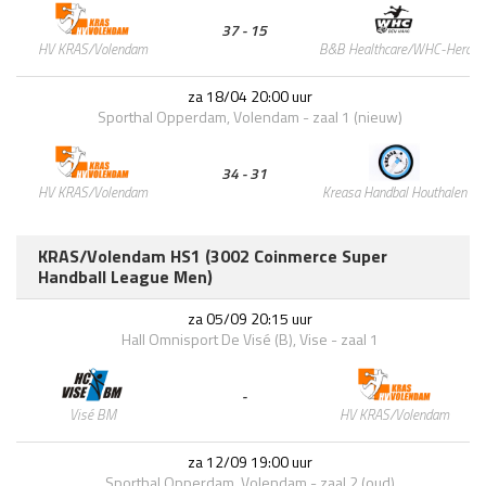
37 - 15
B&B Healthcare/WHC-Hercul
HV KRAS/Volendam
za 18/04 20:00 uur
Sporthal Opperdam, Volendam - zaal 1 (nieuw)
34 - 31
Kreasa Handbal Houthalen
HV KRAS/Volendam
KRAS/Volendam HS1 (3002 Coinmerce Super
Handball League Men)
za 05/09 20:15 uur
Hall Omnisport De Visé (B), Vise - zaal 1
-
HV KRAS/Volendam
Visé BM
za 12/09 19:00 uur
Sporthal Opperdam, Volendam - zaal 2 (oud)