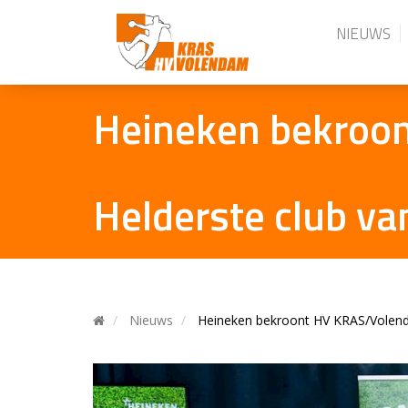
NIEUWS
Heineken bekroon
Helderste club v
Nieuws
Heineken bekroont HV KRAS/Volenda