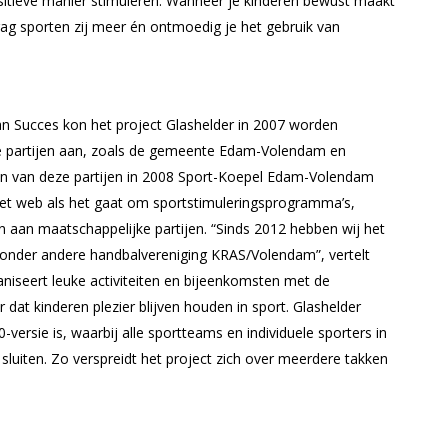
sitieve manier stimuleren. Wanneer je kinderen bewust maakt
rag sporten zij meer én ontmoedig je het gebruik van
an Succes kon het project Glashelder in 2007 worden
re partijen aan, zoals de gemeente Edam-Volendam en
eun van deze partijen in 2008 Sport-Koepel Edam-Volendam
n het web als het gaat om sportstimuleringsprogramma’s,
 aan maatschappelijke partijen. “Sinds 2012 hebben wij het
j onder andere handbalvereniging KRAS/Volendam”, vertelt
niseert leuke activiteiten en bijeenkomsten met de
 dat kinderen plezier blijven houden in sport. Glashelder
-versie is, waarbij alle sportteams en individuele sporters in
luiten. Zo verspreidt het project zich over meerdere takken