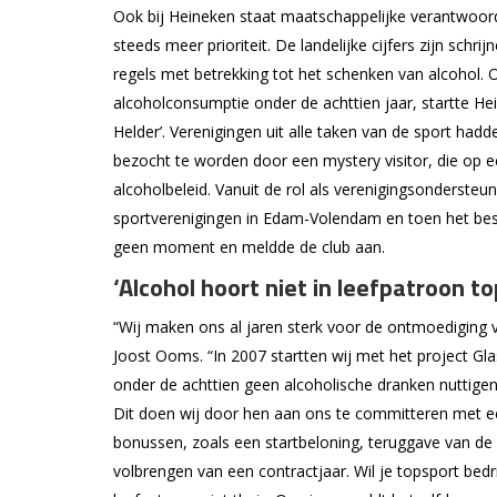
Ook bij Heineken staat maatschappelijke verantwoord
steeds meer prioriteit. De landelijke cijfers zijn schr
regels met betrekking tot het schenken van alcohol
alcoholconsumptie onder de achttien jaar, startte 
Helder’. Verenigingen uit alle taken van de sport ha
bezocht te worden door een mystery visitor, die op e
alcoholbeleid. Vanuit de rol als verenigingsonderste
sportverenigingen in Edam-Volendam en toen het bes
geen moment en meldde de club aan.
‘Alcohol hoort niet in leefpatroon t
“Wij maken ons al jaren sterk voor de ontmoediging 
Joost Ooms. “In 2007 startten wij met het project Gla
onder de achttien geen alcoholische dranken nuttigen 
Dit doen wij door hen aan ons te committeren met een
bonussen, zoals een startbeloning, teruggave van de 
volbrengen van een contractjaar. Wil je topsport bedri