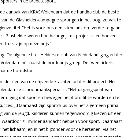
 sporters in de breedtesport.”
n de aanpak van KRAS/Volendam dat de handbalclub de beste
en van de Glashelder-campagne sprongen in het oog, zo valt te
ieuze titel. “Het is voor ons een stimulans om verder te gaan
ect Glashelder weten hoe belangrijk dit project is en hoeveel
trots zijn op deze prijs.”
king. De algehele titel ‘Helderste club van Nederland’ ging echter
lendam nét naast de hoofdprijs greep. De twee tickets
aar de hoofdstad.
elder één van de drijvende krachten achter dit project. Het
e Volendamse schoonmaakspecialist. “Het uitgangspunt van
ertuiging dat sport en bewegen helpt om fit te worden en te
j Succes. ,,Daarnaast zijn sportclubs over het algemeen prima
ng van de jeugd. Kinderen kunnen tegenwoordig kiezen uit een
, waardoor zij minder aandacht hebben voor sport. Daarnaast
or het lichaam, en in het bijzonder voor de hersenen. Via het