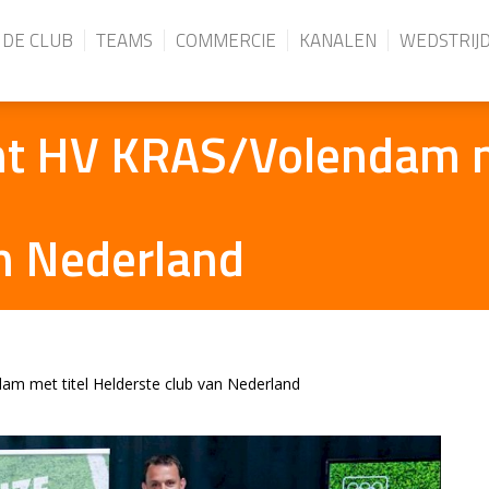
DE CLUB
TEAMS
COMMERCIE
KANALEN
WEDSTRIJ
t HV KRAS/Volendam me
an Nederland
m met titel Helderste club van Nederland