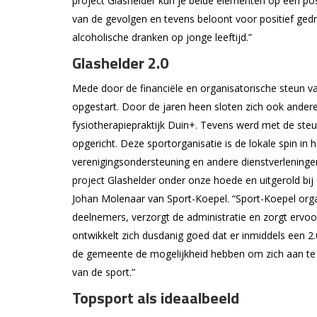
project Glashelder kun je beide elementen op een po
van de gevolgen en tevens beloont voor positief ged
alcoholische dranken op jonge leeftijd.”
Glashelder 2.0
Mede door de financiële en organisatorische steun v
opgestart. Door de jaren heen sloten zich ook ande
fysiotherapiepraktijk Duin+. Tevens werd met de st
opgericht. Deze sportorganisatie is de lokale spin i
verenigingsondersteuning en andere dienstverleningen
project Glashelder onder onze hoede en uitgerold bi
Johan Molenaar van Sport-Koepel. “Sport-Koepel orga
deelnemers, verzorgt de administratie en zorgt ervoor
ontwikkelt zich dusdanig goed dat er inmiddels een 2.0
de gemeente de mogelijkheid hebben om zich aan te s
van de sport.”
Topsport als ideaalbeeld