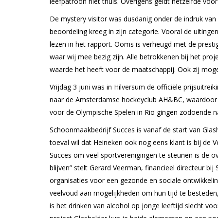
leefpatroon niet thuis. Overigens geldt hetzelfde voor
De mystery visitor was dusdanig onder de indruk va
beoordeling kreeg in zijn categorie. Vooral de uiting
lezen in het rapport. Ooms is verheugd met de prestig
waar wij mee bezig zijn. Alle betrokkenen bij het proj
waarde het heeft voor de maatschappij. Ook zij mogen 
Vrijdag 3 juni was in Hilversum de officiële prijsuitrei
naar de Amsterdamse hockeyclub AH&BC, waardoor Vo
voor de Olympische Spelen in Rio gingen zodoende n
Schoonmaakbedrijf Succes is vanaf de start van Glash
toeval wil dat Heineken ook nog eens klant is bij d
Succes om veel sportverenigingen te steunen is de ov
blijven” stelt Gerard Veerman, financieel directeur bi
organisaties voor een gezonde en sociale ontwikkeli
veelvoud aan mogelijkheden om hun tijd te besteden
is het drinken van alcohol op jonge leeftijd slecht vo