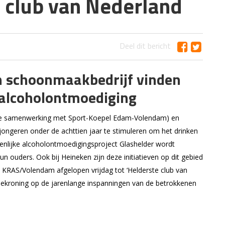
e club van Nederland
Deel dit bericht
en schoonmaakbedrijf vinden
t alcoholontmoediging
uwe samenwerking met Sport-Koepel Edam-Volendam) en
ngeren onder de achttien jaar te stimuleren om het drinken
amenlijke alcoholontmoedigingsproject Glashelder wordt
ouders. Ook bij Heineken zijn deze initiatieven op dit gebied
KRAS/Volendam afgelopen vrijdag tot ‘Helderste club van
 bekroning op de jarenlange inspanningen van de betrokkenen