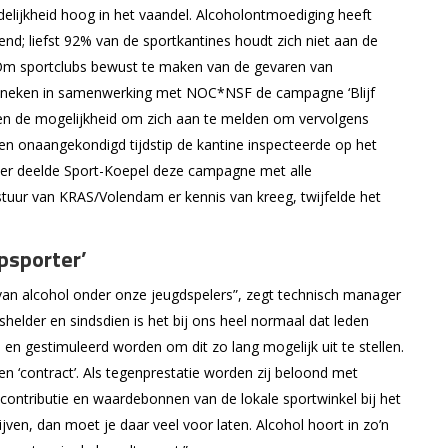
elijkheid hoog in het vaandel. Alcoholontmoediging heeft
ijnend; liefst 92% van de sportkantines houdt zich niet aan de
. Om sportclubs bewust te maken van de gevaren van
Heineken in samenwerking met NOC*NSF de campagne ‘Blijf
dden de mogelijkheid om zich aan te melden om vervolgens
en onaangekondigd tijdstip de kantine inspecteerde op het
uner deelde Sport-Koepel deze campagne met alle
tuur van KRAS/Volendam er kennis van kreeg, twijfelde het
opsporter’
van alcohol onder onze jeugdspelers”, zegt technisch manager
shelder en sindsdien is het bij ons heel normaal dat leden
en gestimuleerd worden om dit zo lang mogelijk uit te stellen.
 ‘contract’. Als tegenprestatie worden zij beloond met
contributie en waardebonnen van de lokale sportwinkel bij het
jven, dan moet je daar veel voor laten. Alcohol hoort in zo’n