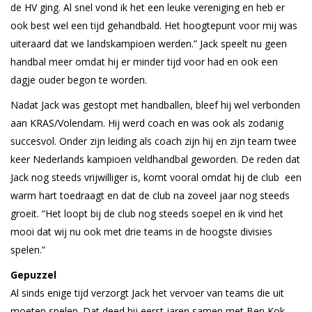
de HV ging. Al snel vond ik het een leuke vereniging en heb er
ook best wel een tijd gehandbald. Het hoogtepunt voor mij was
uiteraard dat we landskampioen werden.” Jack speelt nu geen
handbal meer omdat hij er minder tijd voor had en ook een
dagje ouder begon te worden.
Nadat Jack was gestopt met handballen, bleef hij wel verbonden
aan KRAS/Volendam. Hij werd coach en was ook als zodanig
succesvol. Onder zijn leiding als coach zijn hij en zijn team twee
keer Nederlands kampioen veldhandbal geworden. De reden dat
Jack nog steeds vrijwilliger is, komt vooral omdat hij de club een
warm hart toedraagt en dat de club na zoveel jaar nog steeds
groeit. “Het loopt bij de club nog steeds soepel en ik vind het
mooi dat wij nu ook met drie teams in de hoogste divisies
spelen.”
Gepuzzel
Al sinds enige tijd verzorgt Jack het vervoer van teams die uit
moeten spelen. Dat deed hij eerst jaren samen met Ben Kok,