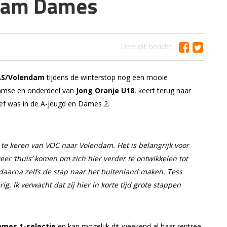
ndam Dames
Deel dit bericht
AS/Volendam
tijdens de winterstop nog een mooie
amse en onderdeel van
Jong Oranje U18
, keert terug naar
tief was in de A-jeugd en Dames 2.
g te keren van VOC naar Volendam. Het is belangrijk voor
er ‘thuis’ komen om zich hier verder te ontwikkelen tot
 daarna zelfs de stap naar het buitenland maken. Tess
g. Ik verwacht dat zij hier in korte tijd grote stappen
mes 1-selectie
en kan mogelijk dit weekend al haar rentree