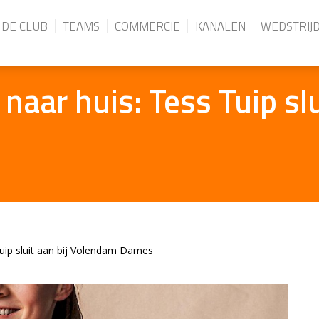
DE CLUB
TEAMS
COMMERCIE
KANALEN
WEDSTRIJ
 naar huis: Tess Tuip slu
Tuip sluit aan bij Volendam Dames