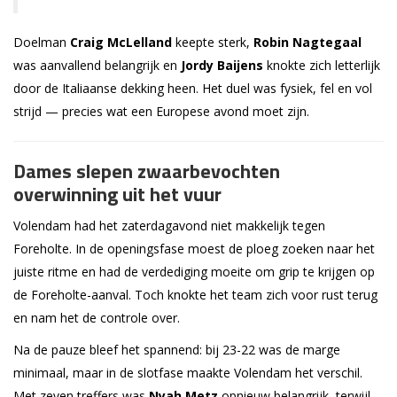
Doelman
Craig McLelland
keepte sterk,
Robin Nagtegaal
was aanvallend belangrijk en
Jordy Baijens
knokte zich letterlijk
door de Italiaanse dekking heen. Het duel was fysiek, fel en vol
strijd — precies wat een Europese avond moet zijn.
Dames slepen zwaarbevochten
overwinning uit het vuur
Volendam had het zaterdagavond niet makkelijk tegen
Foreholte. In de openingsfase moest de ploeg zoeken naar het
juiste ritme en had de verdediging moeite om grip te krijgen op
de Foreholte-aanval. Toch knokte het team zich voor rust terug
en nam het de controle over.
Na de pauze bleef het spannend: bij 23-22 was de marge
minimaal, maar in de slotfase maakte Volendam het verschil.
Met zeven treffers was
Nyah Metz
opnieuw belangrijk, terwijl