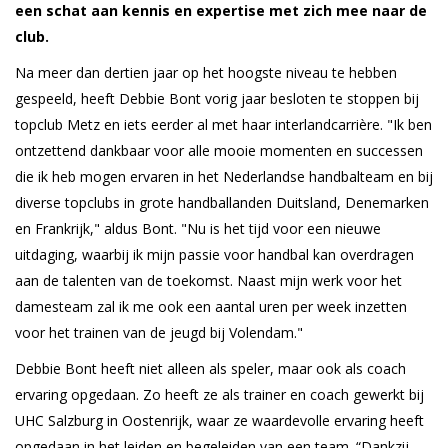
een schat aan kennis en expertise met zich mee naar de
club.
Na meer dan dertien jaar op het hoogste niveau te hebben
gespeeld, heeft Debbie Bont vorig jaar besloten te stoppen bij
topclub Metz en iets eerder al met haar interlandcarrière. "Ik ben
ontzettend dankbaar voor alle mooie momenten en successen
die ik heb mogen ervaren in het Nederlandse handbalteam en bij
diverse topclubs in grote handballanden Duitsland, Denemarken
en Frankrijk," aldus Bont. "Nu is het tijd voor een nieuwe
uitdaging, waarbij ik mijn passie voor handbal kan overdragen
aan de talenten van de toekomst. Naast mijn werk voor het
damesteam zal ik me ook een aantal uren per week inzetten
voor het trainen van de jeugd bij Volendam."
Debbie Bont heeft niet alleen als speler, maar ook als coach
ervaring opgedaan. Zo heeft ze als trainer en coach gewerkt bij
UHC Salzburg in Oostenrijk, waar ze waardevolle ervaring heeft
opgedaan in het leiden en begeleiden van een team. “Dankzij