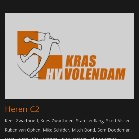
Heren C2
Kees Zwarthoed, Kees Zwarthoed, Stan Leeflang, Scott Visser,
Ruben van Ophen, Mike Schilder, Mitch Bond, Sem Doodeman,